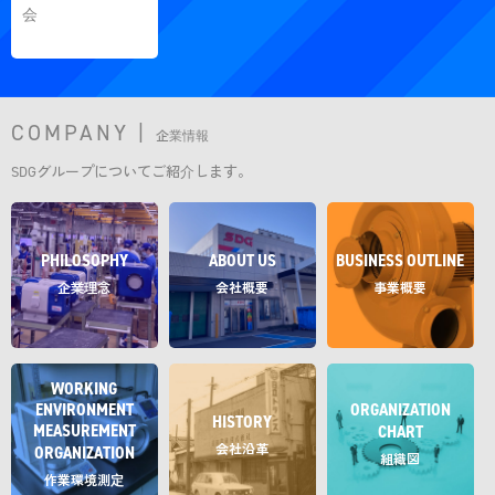
会
COMPANY |
企業情報
SDGグループについてご紹介します。
PHILOSOPHY
ABOUT US
BUSINESS OUTLINE
企業理念
会社概要
事業概要
WORKING
ENVIRONMENT
ORGANIZATION
HISTORY
MEASUREMENT
CHART
会社沿革
ORGANIZATION
組織図
作業環境測定