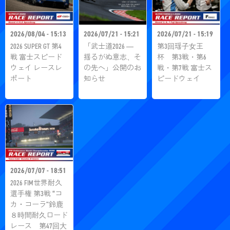
2026/08/04 - 15:13
2026/07/21 - 15:21
2026/07/21 - 15:19
2026 SUPER GT 第4
「武士道2026 ―
第3回瑶⼦⼥王
戦 富士スピード
揺るがぬ意志、そ
杯 第3戦・第6
ウェイ レースレ
の先へ」公開のお
戦・第7戦 富士ス
ポート
知らせ
ピードウェイ
2026/07/07 - 18:51
2026 FIM世界耐久
選手権 第3戦 “コ
カ・コーラ”鈴鹿
８時間耐久ロード
レース 第47回大