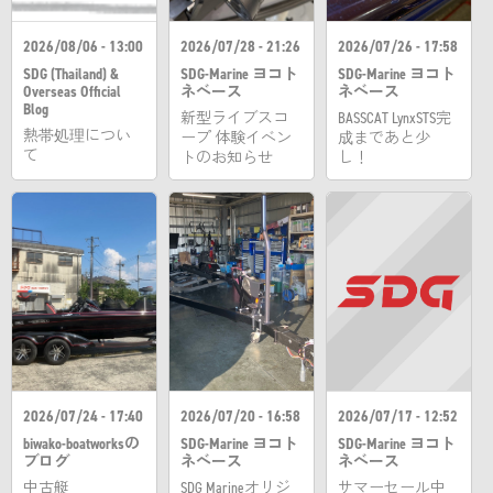
2026/08/06 - 13:00
2026/07/28 - 21:26
2026/07/26 - 17:58
SDG (Thailand) &
SDG-Marine ヨコト
SDG-Marine ヨコト
Overseas Official
ネベース
ネベース
Blog
新型ライブスコ
BASSCAT LynxSTS完
熱帯処理につい
ープ 体験イベン
成まであと少
て
トのお知らせ
し！
2026/07/24 - 17:40
2026/07/20 - 16:58
2026/07/17 - 12:52
biwako-boatworksの
SDG-Marine ヨコト
SDG-Marine ヨコト
ブログ
ネベース
ネベース
中古艇
SDG Marineオリジ
サマーセール中