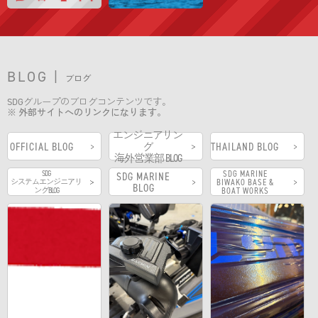
BLOG |
ブログ
SDGグループのブログコンテンツです。
※ 外部サイトへのリンクになります。
エンジニアリン
OFFICIAL BLOG
グ
THAILAND BLOG
海外営業部 BLOG
SDG
SDG MARINE
SDG MARINE
システムエンジニアリ
BIWAKO BASE &
BLOG
ングBLOG
BOAT WORKS