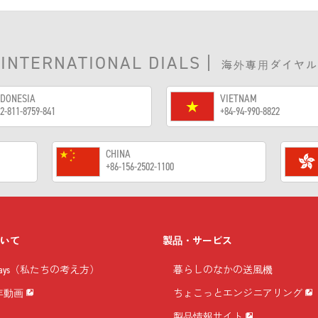
INTERNATIONAL DIALS
|
海外専用ダイヤル
NDONESIA
VIETNAM
2-811-8759-841
+84-94-990-8822
CHINA
+86-156-2502-1100
ついて
製品・サービス
 Ways（私たちの考え方）
暮らしのなかの送風機
周年動画
ちょこっとエンジニアリング
製品情報サイト