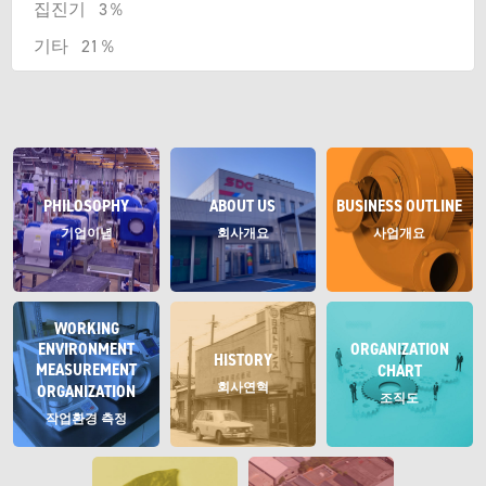
집진기 3％
기타 21％
PHILOSOPHY
ABOUT US
BUSINESS OUTLINE
기업이념
회사개요
사업개요
WORKING
ENVIRONMENT
ORGANIZATION
HISTORY
MEASUREMENT
CHART
회사연혁
ORGANIZATION
조직도
작업환경 측정