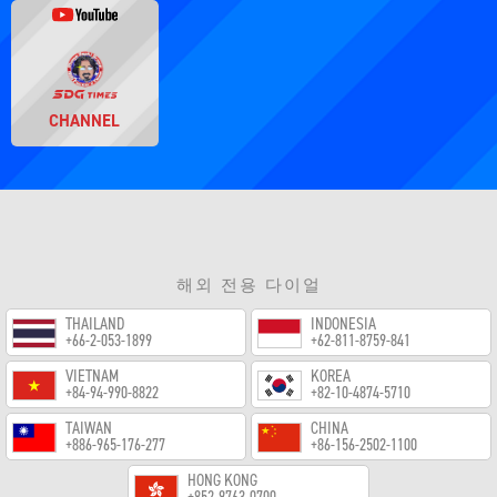
CHANNEL
해외 전용 다이얼
THAILAND
INDONESIA
+66-2-053-1899
+62-811-8759-841
VIETNAM
KOREA
+84-94-990-8822
+82-10-4874-5710
TAIWAN
CHINA
+886-965-176-277
+86-156-2502-1100
HONG KONG
+852-9763-0700