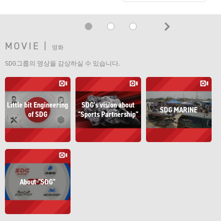
MOVIE |
영화
SDG그룹의 영상을 감상하실 수 있습니다.
Little bit Engineering
SDG's vision about
SDG MARINE
of SDG
"Sports Partnership"
About "SDG"