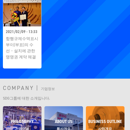
2021/02/09 - 13:33
항행규제수역표시
부이(부표)의 수
선・설치에 관한
명명권 계약 체결
COMPANY |
기업정보
SDG그룹에 대한 소개입니다.
PHILOSOPHY
ABOUT US
BUSINESS OUTLINE
기업이념
회사개요
사업개요