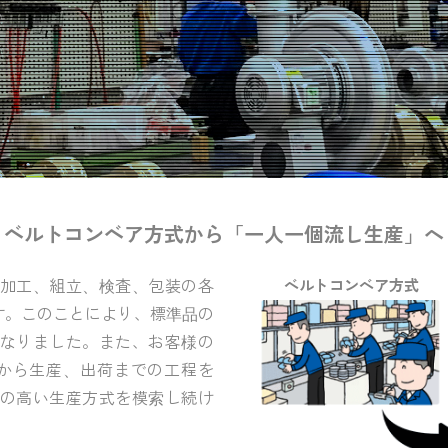
ベルトコンベア方式から
「一人一個流し生産」へ
加工、組立、検査、包装の各
ベルトコンベア方式
す。このことにより、標準品の
なりました。また、お客様の
から生産、出荷までの工程を
の高い生産方式を模索し続け