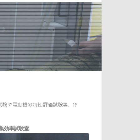
験や電動機の特性評価試験等、19
集効率試験室