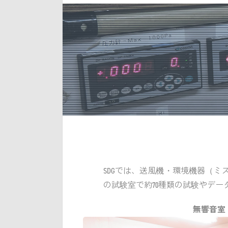
SDGでは、送風機・環境機器（
の試験室で約70種類の試験やデー
無響音室