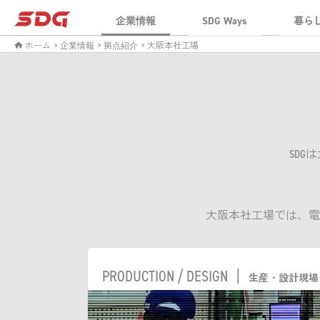
企業情報
SDG Ways
暮ら
ホーム
> 企業情報
> 拠点紹介
> 大阪本社工場
SD
大阪本社工場では、電
PRODUCTION / DESIGN |
生産・設計現場