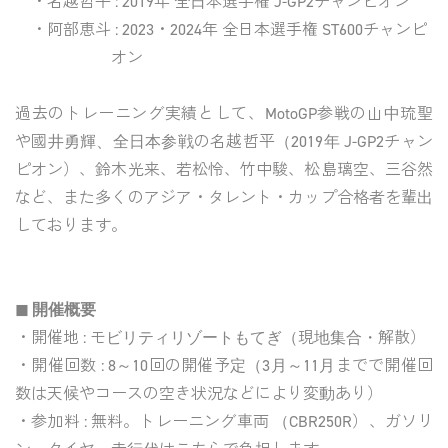
・名越哲平
: 2019年 全日本選手権 J-GP2チャンピオン
・阿部恵斗
: 2023・2024年 全日本選手権 ST600チャンピ
オン
過去のトレーニング実績として、MotoGP参戦の山中琉聖
や國井勇輝、全日本参戦の名越哲平（2019年 J-GP2チャン
ピオン）、鈴木光来、若松怜、竹中駿、松島璃空、三谷然
など、また多くのアジア・タレント・カップ合格者を輩出
しております。
◼︎ 開催概要
・開催地 : モビリティリゾートもてぎ（現地集合・解散）
・開催回数 : 8～10回の開催予定（3月～11月までで開催回
数は天候やコースの空き状況などにより変動あり）
・参加料 : 無料。トレーニング車両 （CBR250R）、ガソリ