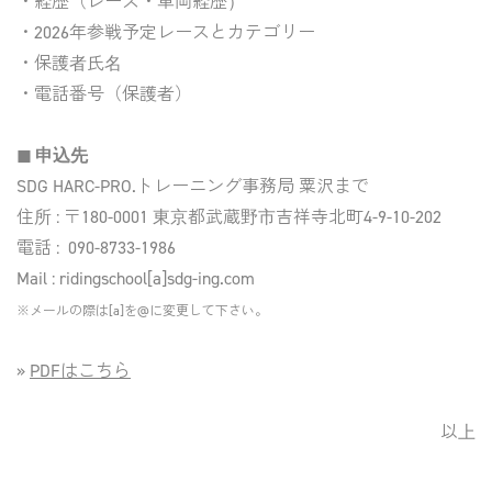
・経歴（レース・車両経歴）
・2026年参戦予定レースとカテゴリー
・保護者氏名
・電話番号（保護者）
◼︎ 申込先
SDG HARC-PRO.トレーニング事務局 粟沢まで
住所 : 〒180-0001 東京都武蔵野市吉祥寺北町4-9-10-202
電話 :
090-8733-1986
Mail : ridingschool[a]sdg-ing.com
※メールの際は[a]を@に変更して下さい。
»
PDFはこちら
以上