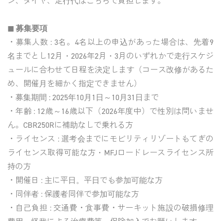
ン、タイヤ、走行代はこちらで負担します。
◼︎ 募集要項
・募集人数 : 3名。4名以上の申込があった場合は、先着9
名までとし12月・2026年2月・3月のいずれかで走行スケジ
ュールに合わせて日程を決定します（コース改修があるた
め、開催月を細かく指定できません）
・募集期間 : 2025年10月1日～10月31日まで
・年齢 : 12歳～16歳以下（2026年度中）で性別は問いませ
ん。CBR250Rに補助なしで乗れる方
・ライセンス : 選考会までにモビリティリゾートもてぎの
ライセンス取得可能な方・MFJロードレースライセンス所
持の方
・開催日 : 主に平日。平日でも参加可能な方
・同伴者 : 保護者同伴で参加可能な方
・自己負担 : 交通費・食事費・サーキット施設の破損修理