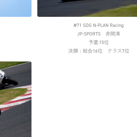
#71 SDG N-PLAN Racing
JP-SPORTS 赤間清
予選:15位
決勝：総合16位 クラス7位