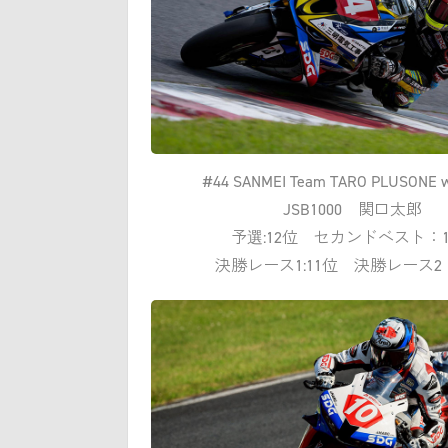
#44 SANMEI Team TARO PLUSONE w
JSB1000 関口太郎
予選:12位 セカンドベスト：1
決勝レース1:11位 決勝レース2