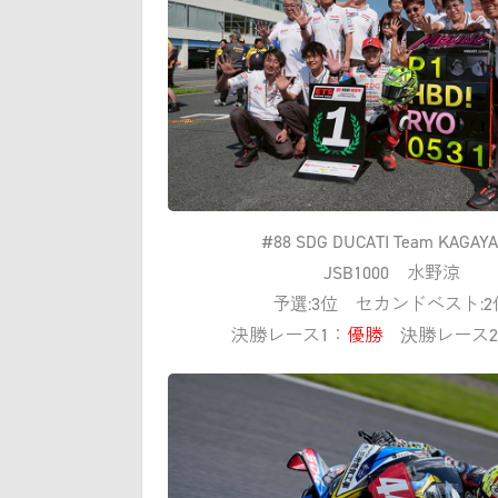
#88 SDG DUCATI Team KAGAY
JSB1000 水野涼
予選:3位 セカンドベスト:2
決勝レース1：
優勝
決勝レース2