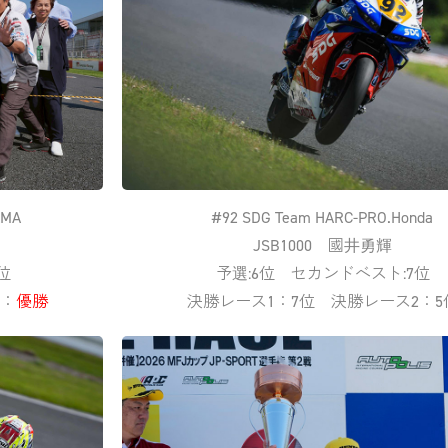
AMA
#92 SDG Team HARC-PRO.Honda
JSB1000 國井勇輝
位
予選:6位 セカンドベスト:7位
：
優勝
決勝レース1：7位 決勝レース2：5