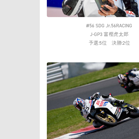
#56 SDG Jr.56RACING
J-GP3 富樫虎太郎
予選:5位 決勝:2位