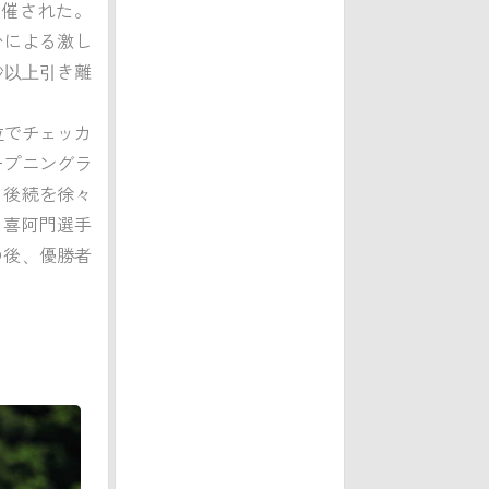
が開催された。
4台による激し
秒以上引き離
3位でチェッカ
ープニングラ
ら後続を徐々
田喜阿門選手
。その後、優勝者