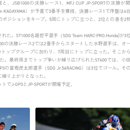
SB1000の決勝レース1、MFJ CUP JP-SPORTの決勝
I Team KAGAYAMA）が予選で3番手を獲得。決勝レース1で序盤は
のポジションをキープ。5周にトップに立つと、2位との差を2
T1000名越哲平選手（SDG Team HARC-PRO.Honda)が
000の決勝レース2では2番手からスタートした水野選手は、オ
のトップグループに加わり、7周目にトップに立った。そこか
た。最終周までトップ争いが繰り広げられたST600では、小
2位。J-GP3の富樫虎太郎選手（SDG Jr.56RACING）は3位でゴール
に繰り上がりとなった。
J-GP3とJP-SPORTが開催予定。