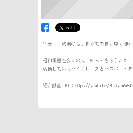
平素は、格別のお引き立てを賜り厚く御礼
昭和電機を多くの人に知ってもらうために
活動しているバイクレースとバスボートを
紹介動画URL：
https://youtu.be/Rhtiyo4Ws