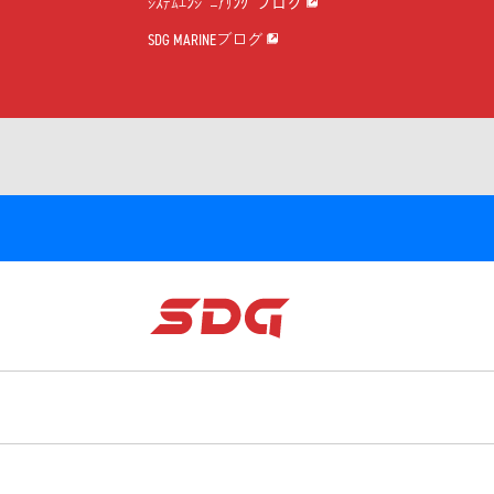
ｼｽﾃﾑｴﾝｼﾞﾆｱﾘﾝｸﾞブログ
SDG MARINEブログ