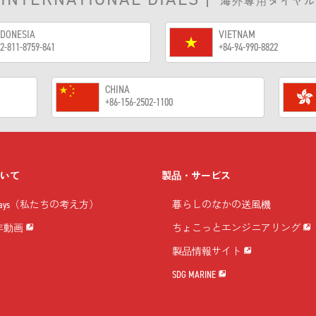
海外専用ダイヤル
NDONESIA
VIETNAM
2-811-8759-841
+84-94-990-8822
CHINA
+86-156-2502-1100
ついて
製品・サービス
 Ways（私たちの考え方）
暮らしのなかの送風機
周年動画
ちょこっとエンジニアリング
製品情報サイト
SDG MARINE