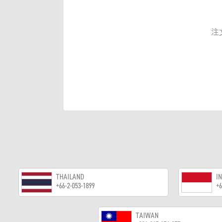
注
THAILAND
I
+66-2-053-1899
+6
TAIWAN