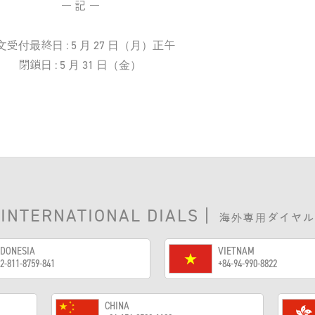
ー 記 ー
文受付最終日 : 5 月 27 日（月）正午
閉鎖日 : 5 月 31 日（金）
INTERNATIONAL DIALS
|
海外専用ダイヤル
NDONESIA
VIETNAM
2-811-8759-841
+84-94-990-8822
CHINA