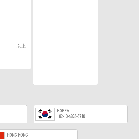
以上
KOREA
+82-10-4874-5710
HONG KONG