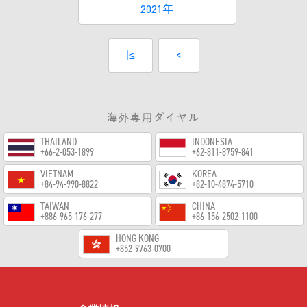
2021年
|≤
<
海外専用ダイヤル
THAILAND
INDONESIA
+66-2-053-1899
+62-811-8759-841
VIETNAM
KOREA
+84-94-990-8822
+82-10-4874-5710
TAIWAN
CHINA
+886-965-176-277
+86-156-2502-1100
HONG KONG
+852-9763-0700