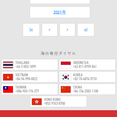
2021年
|≤
<
>
≥|
海外専用ダイヤル
THAILAND
INDONESIA
+66-2-053-1899
+62-811-8759-841
VIETNAM
KOREA
+84-94-990-8822
+82-10-4874-5710
TAIWAN
CHINA
+886-965-176-277
+86-156-2502-1100
HONG KONG
+852-9763-0700