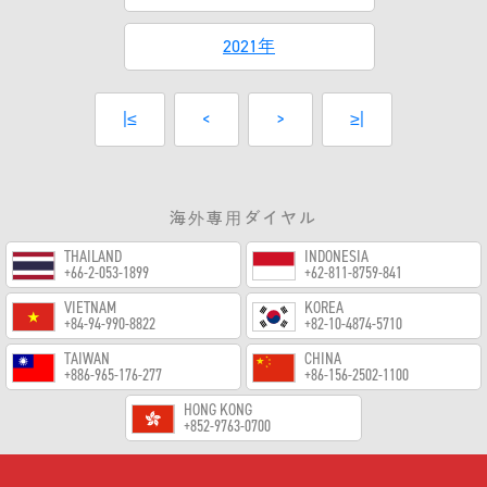
2021年
|≤
<
>
≥|
海外専用ダイヤル
THAILAND
INDONESIA
+66-2-053-1899
+62-811-8759-841
VIETNAM
KOREA
+84-94-990-8822
+82-10-4874-5710
TAIWAN
CHINA
+886-965-176-277
+86-156-2502-1100
HONG KONG
+852-9763-0700